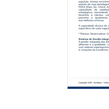
segundo normas reconhec
através de uma abordagem
PDCA (Plan, Do, Check, Ac
capacidade de satisfaç
estratégicos, transmitind
benefício a clientes, c
parceiros e igualment
sua melhoria contínua.
A capacidade técnica de c
específicos de cada organi
* Planear, Desencadear, Con
Sistema de Gestão Integ
A gestão integrada das á
alimentar e a qualidade, 
num sistema organizacional
à conquista da excelência.