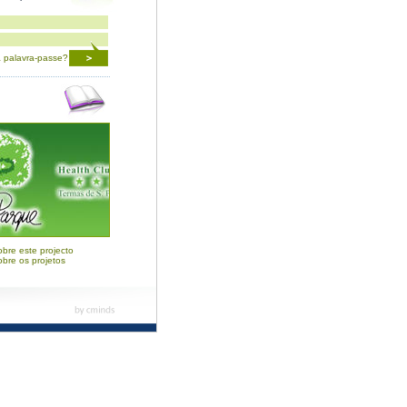
 palavra-passe?
s
bre este projecto
obre os projetos