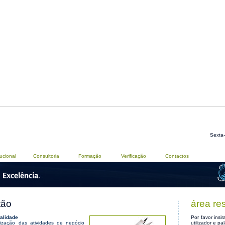
Sexta-
tucional
Consultoria
Formação
Verificação
Contactos
tão
área re
alidade
Por favor insi
tização das atividades de negócio
utilizador e pa