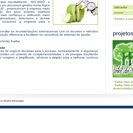
idas mundialmente - ISO 9000 - e
 por processos geridos numa lógica
t)* , proporcionam à empresa maior
ão dos seus próprios objetivos
o mais confiança e atribuindo maior
olaboradores, detentores e demais
-
Perdeu a sua
e, vocaciona a empresa para a
onciliar as recomendações internacionais com os recursos e métodos
projeto
zação diferencia a Auxiliator na consultoria de sistemas de gestão.
trolar, Avaliar
rada
reas de negócio decisivas para o sucesso, nomeadamente a segurança
constitui um universo de complementaridades e de sinergias resultando
 completo e simplificado, eficiente e dirigido para a melhoria contínua
-
Saiba mais so
-
Saiba mais s
desenvolvidos